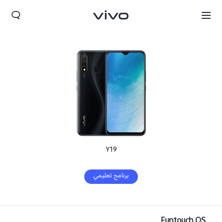
Y19
برنامج تعليمي
Funtouch OS