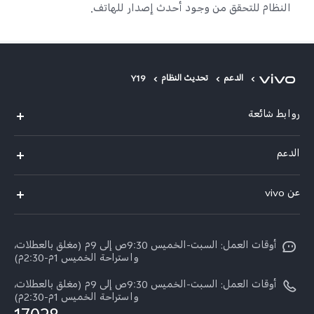
النظام للتحقق من وجود أحدث إصدار للهاتف.
الدعم
تحديث النظام
Y19
روابط شائعة
Y500
الدعم
X300 FE
الاسئلة الشائعة
عن vivo
X300 Ultra
Funtouch OS
معلومات عن الشركة
X300 Pro
مراكز الصيانة
أوقات العمل: السبت-الخميس 9:30ص إلى 9م (مغلق بالعطلات،
الأخبار
Y11d
واستراحة الخميس 1م-2:30م)
تحديثات النظام
ARABIC/العربية:
V70 FE
أوقات العمل: السبت-الخميس 9:30ص إلى 9م (مغلق بالعطلات،
أسعار قطع الغيار
واستراحة الخميس 1م-2:30م)
نبذة عنا