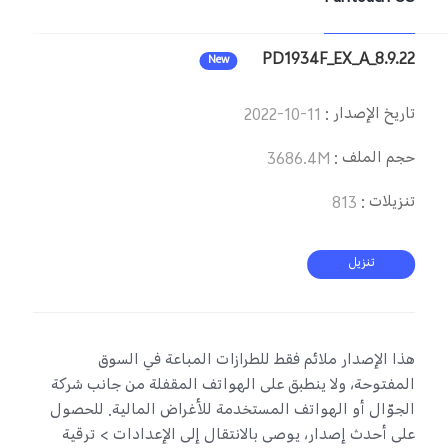
Egypt | حدد البلد/المنطقة
PD1934F_EX_A_8.9.22
New
تاريخ الإصدار
:
2022-10-11
حجم الملف
:
3686.4M
تنزيلات
:
813
تنزيل
هذا الإصدار ملائم فقط للطرازات المباعة في السوق
المفتوحة، ولا ينطبق على الهواتف المقفلة من جانب شركة
الجوّال أو الهواتف المستخدمة للأغراض المالية. للحصول
على أحدث إصدار، يوصى بالانتقال إلى الإعدادات > ترقية