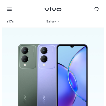
Y17s
Gallery
Overview
Parameter