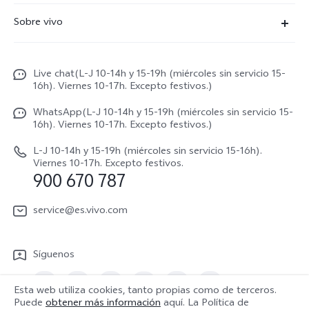
X300 Pro
Preguntas frecuentes
Sobre vivo
X300
Centros de servicio
Noticias
X300 FE
Autenticación de IMEI
Live chat(L-J 10-14h y 15-19h (miércoles sin servicio 15-
Netiqueta vivo
V70 5G
16h). Viernes 10-17h. Excepto festivos.)
Gestión de reparaciones
Avisos legales
V70 FE
WhatsApp(L-J 10-14h y 15-19h (miércoles sin servicio 15-
Manual de usuario
16h). Viernes 10-17h. Excepto festivos.)
Acerca de nosotros
V70 Lite 5G
Actualización de sistema
L-J 10-14h y 15-19h (miércoles sin servicio 15-16h).
Sostenibilidad
Viernes 10-17h. Excepto festivos.
Y31 5G
900 670 787
Actualizar registro
Centro de privacidad de vivo
Y21 5G
Instrucciones de Garantía
service@es.vivo.com
Descargar LUT para restaurar el Log
Síguenos
Esta web utiliza cookies, tanto propias como de terceros.
Puede
obtener más información
aquí. La Política de