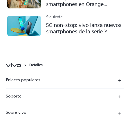
smartphones en Orange
fortaleciendo la gama media-
alta
Siguiente
5G non-stop: vivo lanza nuevos
smartphones de la serie Y
Detalles
Enlaces populares
X300 Ultra
Soporte
X300 Pro
Preguntas frecuentes
Sobre vivo
X300
Centros de servicio
Noticias
X300 FE