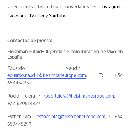
y encuentra las últimas novedades en
,
Instagram
,
y
.
Facebook
Twitter
YouTube
Contactos de prensa:
Fleishman Hillard- Agencia de comunicación de vivo en
España
Eduardo Naudin -
, T: +34
eduardo.naudin@fleishmaneurope.com
654454354
Rocío Tejera -
, T:
rocio.tejera@fleishmaneurope.com
+34 620814427
Esther Lara -
, T: +34
esther.lara@fleishmaneurope.com
689448299