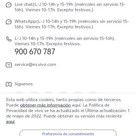
Autenticación de IMEI
Live chat(L-J 10-14h y 15-19h (miércoles sin servicio 15-
Netiqueta vivo
V70 5G
16h). Viernes 10-17h. Excepto festivos.)
Gestión de reparaciones
Avisos legales
V70 FE
WhatsApp(L-J 10-14h y 15-19h (miércoles sin servicio 15-
Manual de usuario
16h). Viernes 10-17h. Excepto festivos.)
Acerca de nosotros
V70 Lite 5G
Actualización de sistema
L-J 10-14h y 15-19h (miércoles sin servicio 15-16h).
Sostenibilidad
Viernes 10-17h. Excepto festivos.
Y31 5G
900 670 787
Actualizar registro
Centro de privacidad de vivo
Y21 5G
Instrucciones de Garantía
service@es.vivo.com
Descargar LUT para restaurar el Log
Síguenos
Esta web utiliza cookies, tanto propias como de terceros.
Puede
obtener más información
aquí. La Política de
Privacidad de vivo se ha actualizado el
Última actualización: 1
España | Seleccione país/región
de mayo de 2022
. Puede obtener su versión más reciente
aquí
.
Preferencia de consentimiento