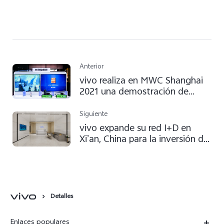
Anterior
vivo realiza en MWC Shanghai
2021 una demostración de
vídeo 8K UHD, utilizando para
ello la tecnología 5G mmWave
Siguiente
vivo expande su red I+D en
Xi’an, China para la inversión del
sistema de imágenes
Detalles
Enlaces populares