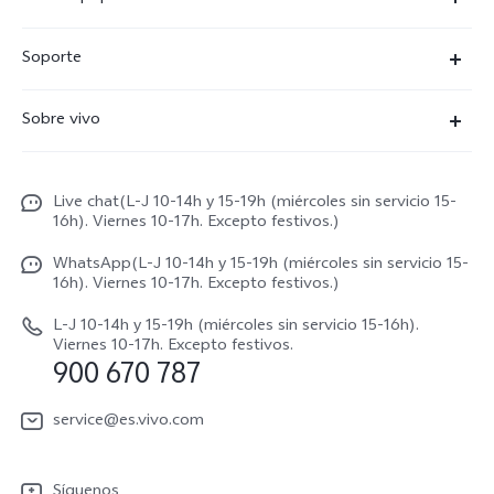
X300 Ultra
Soporte
X300 Pro
Preguntas frecuentes
Sobre vivo
X300
Centros de servicio
Noticias
X300 FE
Autenticación de IMEI
Live chat(L-J 10-14h y 15-19h (miércoles sin servicio 15-
Netiqueta vivo
V70 5G
16h). Viernes 10-17h. Excepto festivos.)
Gestión de reparaciones
Avisos legales
V70 FE
WhatsApp(L-J 10-14h y 15-19h (miércoles sin servicio 15-
Manual de usuario
16h). Viernes 10-17h. Excepto festivos.)
Acerca de nosotros
V70 Lite 5G
Actualización de sistema
L-J 10-14h y 15-19h (miércoles sin servicio 15-16h).
Sostenibilidad
Viernes 10-17h. Excepto festivos.
Y31 5G
900 670 787
Actualizar registro
Centro de privacidad de vivo
Y21 5G
Instrucciones de Garantía
service@es.vivo.com
Descargar LUT para restaurar el Log
Síguenos