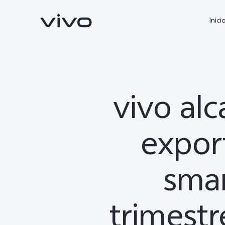
Inici
vivo al
expor
smar
X300 Ultra
X300 FE
nuevo
nuevo
trimestr