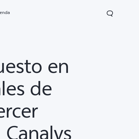
ienda
uesto en
les de
ercer
V70 FE
V70 Lite 5G
Y31 5G
nuevo
nuevo
n Canalys