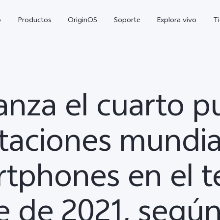
o
Productos
OriginOS
Soporte
Explora vivo
T
canza el cuarto p
taciones mundia
tphones en el t
X300 Pro
V70 5G
nuevo
e de 2021, segú