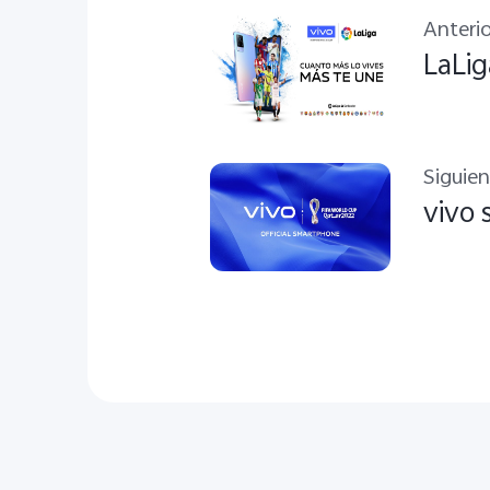
Anterio
LaLig
Siguie
vivo 