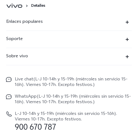
Detalles
Enlaces populares
X300 Ultra
Soporte
X300 Pro
Preguntas frecuentes
Sobre vivo
X300
Centros de servicio
Noticias
X300 FE
Autenticación de IMEI
Live chat(L-J 10-14h y 15-19h (miércoles sin servicio 15-
Netiqueta vivo
V70 5G
16h). Viernes 10-17h. Excepto festivos.)
Gestión de reparaciones
Avisos legales
V70 FE
WhatsApp(L-J 10-14h y 15-19h (miércoles sin servicio 15-
Manual de usuario
16h). Viernes 10-17h. Excepto festivos.)
Acerca de nosotros
V70 Lite 5G
Actualización de sistema
L-J 10-14h y 15-19h (miércoles sin servicio 15-16h).
Sostenibilidad
Viernes 10-17h. Excepto festivos.
Y31 5G
900 670 787
Actualizar registro
Centro de privacidad de vivo
Y21 5G