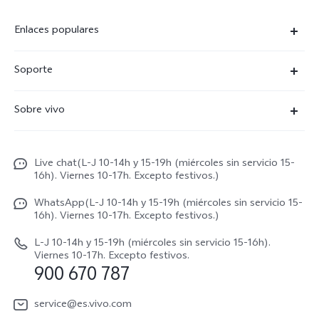
Enlaces populares
X300 Ultra
Soporte
X300 Pro
Preguntas frecuentes
Sobre vivo
X300
Centros de servicio
Noticias
X300 FE
Autenticación de IMEI
Live chat(L-J 10-14h y 15-19h (miércoles sin servicio 15-
Netiqueta vivo
V70 5G
16h). Viernes 10-17h. Excepto festivos.)
Gestión de reparaciones
Avisos legales
V70 FE
WhatsApp(L-J 10-14h y 15-19h (miércoles sin servicio 15-
Manual de usuario
16h). Viernes 10-17h. Excepto festivos.)
Acerca de nosotros
V70 Lite 5G
Actualización de sistema
L-J 10-14h y 15-19h (miércoles sin servicio 15-16h).
Sostenibilidad
Viernes 10-17h. Excepto festivos.
Y31 5G
900 670 787
Actualizar registro
Centro de privacidad de vivo
Y21 5G
Instrucciones de Garantía
service@es.vivo.com