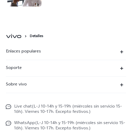
Detalles
Enlaces populares
X300 Ultra
Soporte
X300 Pro
Preguntas frecuentes
Sobre vivo
X300
Centros de servicio
Noticias
X300 FE
Autenticación de IMEI
Live chat(L-J 10-14h y 15-19h (miércoles sin servicio 15-
Netiqueta vivo
V70 5G
16h). Viernes 10-17h. Excepto festivos.)
Gestión de reparaciones
Avisos legales
V70 FE
WhatsApp(L-J 10-14h y 15-19h (miércoles sin servicio 15-
Manual de usuario
16h). Viernes 10-17h. Excepto festivos.)