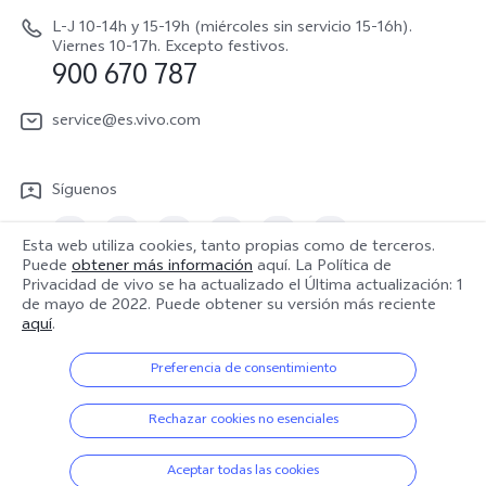
Acerca de nosotros
V70 Lite 5G
Actualización de sistema
L-J 10-14h y 15-19h (miércoles sin servicio 15-16h).
Sostenibilidad
Viernes 10-17h. Excepto festivos.
Y31 5G
900 670 787
Actualizar registro
Centro de privacidad de vivo
Y21 5G
Instrucciones de Garantía
service@es.vivo.com
Descargar LUT para restaurar el Log
Síguenos
Esta web utiliza cookies, tanto propias como de terceros.
Puede
obtener más información
aquí. La Política de
Privacidad de vivo se ha actualizado el
Última actualización: 1
España | Seleccione país/región
de mayo de 2022
. Puede obtener su versión más reciente
aquí
.
Preferencia de consentimiento
© 2026 vivo Mobile Communication Co., Ltd. Todos los derechos
reservados.
Rechazar cookies no esenciales
Política de privacidad
|
Política de cookies
|
Soporte de privacidad
|
Política de Datos
|
Configuración de Cookies
Aceptar todas las cookies