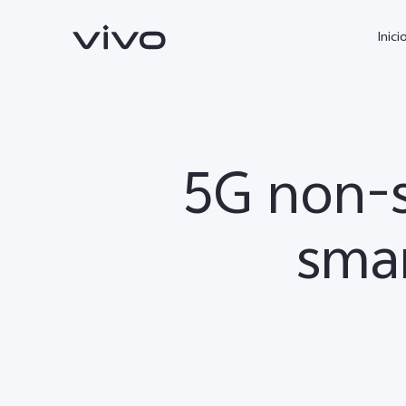
Inici
5G non-s
smar
X300 Ultra
X300 FE
nuevo
nuevo