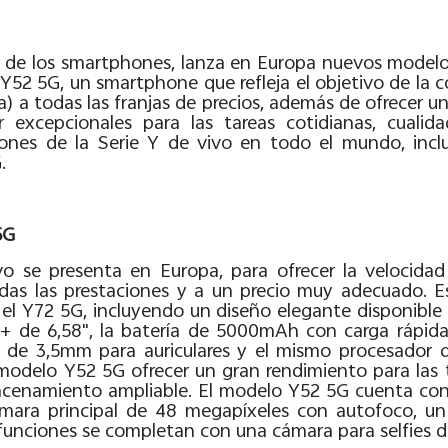
tor de los smartphones, lanza en Europa nuevos mod
 Y52 5G, un smartphone que refleja el objetivo de la co
a) a todas las franjas de precios, además de ofrecer 
r excepcionales para las tareas cotidianas, cuali
nes de la Serie Y de vivo en todo el mundo, inclu
.
5G
 se presenta en Europa, para ofrecer la velocidad
das las prestaciones y a un precio muy adecuado. 
 el Y72 5G, incluyendo un diseño elegante disponible 
D+ de 6,58", la batería de 5000mAh con carga rápid
a de 3,5mm para auriculares y el mismo procesador
modelo Y52 5G ofrecer un gran rendimiento para las ta
enamiento ampliable. El modelo Y52 5G cuenta con 
ámara principal de 48 megapíxeles con autofoco, u
funciones se completan con una cámara para selfies 