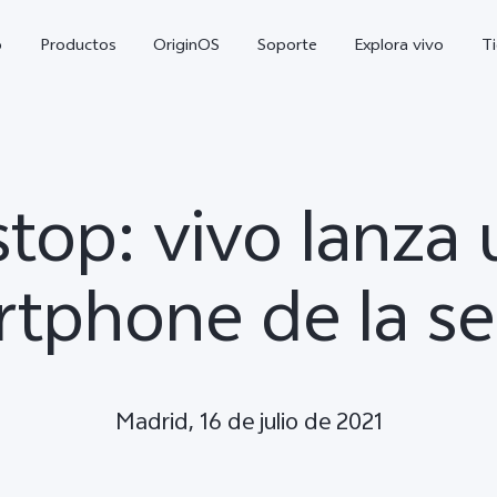
o
Productos
OriginOS
Soporte
Explora vivo
T
top: vivo lanza
tphone de la se
X300 Pro
V70 5G
nuevo
Madrid, 16 de julio de 2021