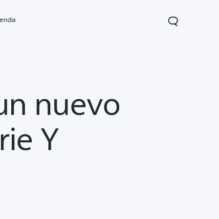
ienda
 un nuevo
rie Y
V70 FE
V70 Lite 5G
Y31 5G
nuevo
nuevo