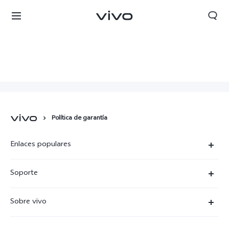
Política de garantía
Enlaces populares
X300 Ultra
Soporte
X300 Pro
Preguntas frecuentes
Sobre vivo
X300
Centros de servicio
Noticias
X300 FE