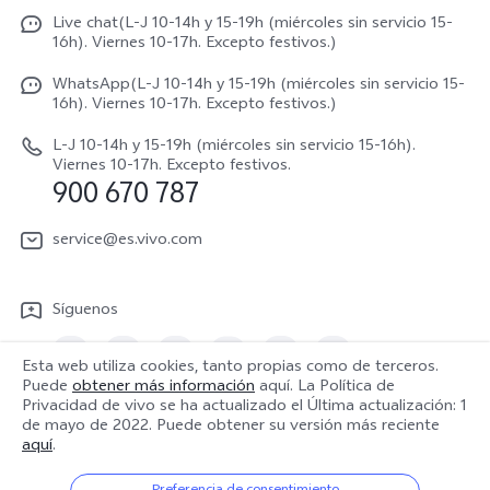
España | Seleccione país/región
Autenticación de IMEI
Live chat(L-J 10-14h y 15-19h (miércoles sin servicio 15-
Netiqueta vivo
V70 5G
16h). Viernes 10-17h. Excepto festivos.)
Gestión de reparaciones
Avisos legales
V70 FE
WhatsApp(L-J 10-14h y 15-19h (miércoles sin servicio 15-
Manual de usuario
16h). Viernes 10-17h. Excepto festivos.)
Acerca de nosotros
V70 Lite 5G
Actualización de sistema
L-J 10-14h y 15-19h (miércoles sin servicio 15-16h).
Sostenibilidad
Viernes 10-17h. Excepto festivos.
Y31 5G
900 670 787
Actualizar registro
Centro de privacidad de vivo
Y21 5G
Instrucciones de Garantía
service@es.vivo.com
Descargar LUT para restaurar el Log
Síguenos
Esta web utiliza cookies, tanto propias como de terceros.
Puede
obtener más información
aquí. La Política de
Privacidad de vivo se ha actualizado el
Última actualización: 1
España | Seleccione país/región
de mayo de 2022
. Puede obtener su versión más reciente
aquí
.