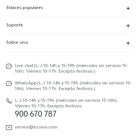
Enlaces populares
X300 Ultra
Soporte
X300 Pro
Preguntas frecuentes
Sobre vivo
X300
Centros de servicio
Noticias
X300 FE
Autenticación de IMEI
Live chat(L-J 10-14h y 15-19h (miércoles sin servicio 15-
Netiqueta vivo
V70 5G
16h). Viernes 10-17h. Excepto festivos.)
Gestión de reparaciones
Avisos legales
V70 FE
WhatsApp(L-J 10-14h y 15-19h (miércoles sin servicio 15-
Manual de usuario
16h). Viernes 10-17h. Excepto festivos.)
Acerca de nosotros
V70 Lite 5G
Actualización de sistema
L-J 10-14h y 15-19h (miércoles sin servicio 15-16h).
Sostenibilidad
Viernes 10-17h. Excepto festivos.
Y31 5G
900 670 787
Actualizar registro
Centro de privacidad de vivo
Y21 5G
Instrucciones de Garantía
service@es.vivo.com