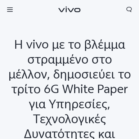
Η vivo με το βλέμμα
στραμμένο στο
μέλλον, δημοσιεύει το
τρίτο 6G White Paper
για Υπηρεσίες,
Greece | Επιλέξτε χώρα/περιοχή
Τεχνολογικές
Δυνατότητες και