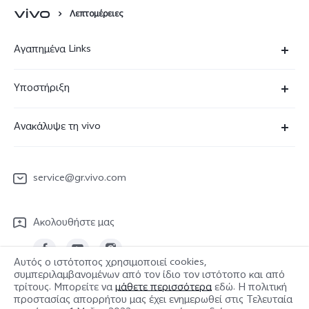
Λεπτομέρειες
Αγαπημένα Links
X90 Pro
Υποστήριξη
V29 Lite 5G
Συχνές Ερωτήσεις
Ανακάλυψε τη vivo
V23 5G
Κέντρο επισκευών
Πληροφορίες
Y36
Επαλήθευση IMEI
service@gr.vivo.com
Τελευταία Νέα
Y22s
Ενημέρωση συστήματος
Καριέρα στην vivo
Y17s
Ακολουθήστε μας
Εγχειρίδιο χρήστη
Σχετικά με εμάς
Όλες οι Συσκευές
στείλτε για επισκευή
Αυτός ο ιστότοπος χρησιμοποιεί cookies,
Ανακοίνωση νομικού περιεχομένου
συμπεριλαμβανομένων από τον ίδιο τον ιστότοπο και από
Αρχείο καταγραφής ενημερώσεων
τρίτους. Μπορείτε να
μάθετε περισσότερα
εδώ. Η πολιτική
Βιωσιμότητα
Greece | Επιλέξτε χώρα/περιοχή
προστασίας απορρήτου μας έχει ενημερωθεί στις
Τελευταία