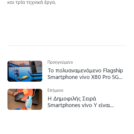
και τρία τεχνικά έργα.
Προηγούμενο
Το πολυαναμενόμενο Flagship
Smartphone vivo X80 Pro 5G
ήρθε στην Ελλάδα για
Κινηματογραφικές
Επόμενο
Φωτογραφίες και Βίντεο
H Δημοφιλής Σειρά
Επαγγελματικού Επιπέδου.
Smartphones vivo Υ είναι
διαθέσιμη στην Ελλάδα με
Εξαιρετικά Κομψό Σχεδιασμό
και Εντυπωσιακές Κάμερες