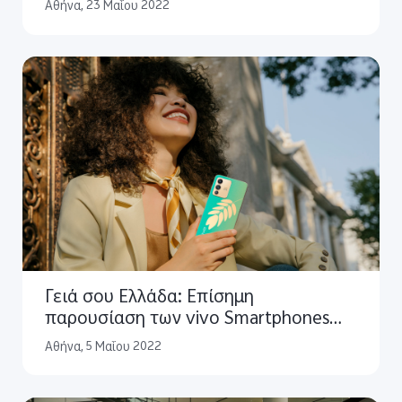
πήχη στη Selfie Φωτογραφία και στη
Αθήνα, 23 Μαΐου 2022
Σχεδιαστική Κομψότητα
Γειά σου Ελλάδα: Επίσημη
παρουσίαση των vivo Smartphones
που έρχονται 23 Μαίου.
Αθήνα, 5 Μαΐου 2022