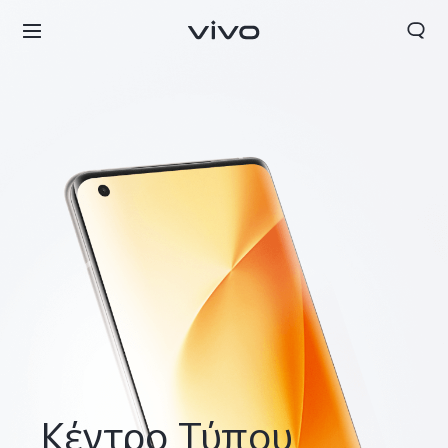
Greece | Επιλέξτε χώρα/περιοχή
Κέντρο Τύπου