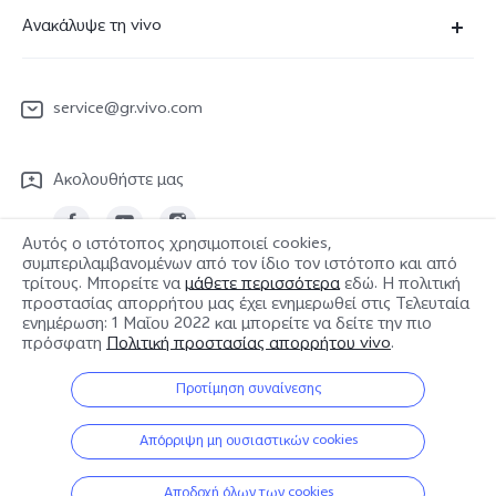
Συχνές Ερωτήσεις
Ανακάλυψε τη vivo
V23 5G
Κέντρο επισκευών
Πληροφορίες
Y36
Επαλήθευση IMEI
service@gr.vivo.com
Τελευταία Νέα
Y22s
Ενημέρωση συστήματος
Καριέρα στην vivo
Y17s
Ακολουθήστε μας
Εγχειρίδιο χρήστη
Σχετικά με εμάς
Όλες οι Συσκευές
στείλτε για επισκευή
Αυτός ο ιστότοπος χρησιμοποιεί cookies,
Ανακοίνωση νομικού περιεχομένου
συμπεριλαμβανομένων από τον ίδιο τον ιστότοπο και από
Αρχείο καταγραφής ενημερώσεων
τρίτους. Μπορείτε να
μάθετε περισσότερα
εδώ. Η πολιτική
Βιωσιμότητα
Greece | Επιλέξτε χώρα/περιοχή
προστασίας απορρήτου μας έχει ενημερωθεί στις
Τελευταία
Πολιτική εγγύησης
ενημέρωση: 1 Μαΐου 2022
και μπορείτε να δείτε την πιο
Κέντρο απορρήτου της vivo
πρόσφατη
Πολιτική προστασίας απορρήτου vivo
.
© 2026 vivo Mobile Communication Co., Ltd. Με την επιφύλαξη παντός
Προτίμηση συναίνεσης
δικαιώματος.
Πολιτική cookies της vivo
|
Πολιτική Απορρήτου vivo
|
Απόρριψη μη ουσιαστικών cookies
Υποστήριξη για το απόρρητο
|
Πολιτική δεδομένων vivo
|
Ρύθμιση cookies
Αποδοχή όλων των cookies