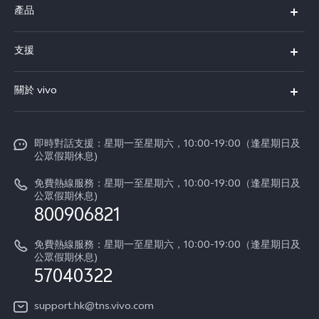
產品
X300 Pro
支援
X300
FAQs
關於 vivo
Y21d
服務中心
企業文化
V60 Lite 5G
Funtouch OS
即時對話支援：星期一至星期六，10:00-19:00（逢星期日及
新聞資訊
V60
公眾假期休息)
系統升級
vivo工作
免費熱線服務：星期一至星期六，10:00-19:00（逢星期日及
零配件價格查詢
公眾假期休息)
法律聲明
800906821
IMEI 碼驗證
關於我們
免費熱線服務：星期一至星期六，10:00-19:00（逢星期日及
維修進度
公眾假期休息)
vivo 私隱中心
57040322
保修條款
可持續性
support.hk@tns.vivo.com
客戶服務私隱聲明