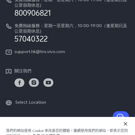
免費熱線服務：星期一至星期六，10:00-19:00（逢星期日及
零配件價格查詢
公眾假期休息)
法律聲明
800906821
IMEI 碼驗證
關於我們
免費熱線服務：星期一至星期六，10:00-19:00（逢星期日及
維修進度
公眾假期休息)
vivo 私隱中心
57040322
保修條款
可持續性
support.hk@tns.vivo.com
客戶服務私隱聲明
vivo | 蔡司影像
下載用於恢復 Log 的 LUT
關注我們
Select Location
© 2026 vivo Mobile Communication Co., Ltd. 保留一切權利.
我們的網站使用 Cookie 來改善您的體驗。繼續使用我們的網站，即表示您同
vivo 私隱政策
|
Cookie 政策
|
隱私支持