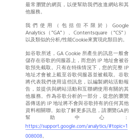
最常瀏覽的網頁，以便幫助我們改進網站和其
他服務。
我們使用（包括但不限於）
Google
Analytics
（
"GA"
）、
Contentsquare
（
"CS"
）
以及類似的分析
/
性能
Cookie
來實現此類目的。
如谷歌所述，
GA Cookie
所產生的訊息一般會
儲存在谷歌的伺服器上，而您的
IP
地址會被谷
歌預先截取。
只有在特殊情況下，您的完整
IP
地址才會被上載至谷歌伺服器並被截取。谷歌
將代表我們使用這些訊息，以編製網站活動報
告，並提供與網站活動和互聯網使用有關的其
他服務。作為谷歌分析的一部分，從您的瀏覽
器傳送的
IP
地址將不會與谷歌持有的任何其他
資料相關聯。如欲了解更多訊息，請瀏覽
GA
的
幫助中心：
https://support.google.com/analytics/#topic=1
。
008008