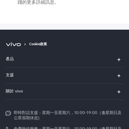
踐的更多詳細訊息。
Cookie政策
產品
X300 Pro
支援
X300
FAQs
關於 vivo
Y21d
服務中心
企業文化
V60 Lite 5G
Funtouch OS
即時對話支援：星期一至星期六，10:00-19:00（逢星期日及
新聞資訊
V60
公眾假期休息)
系統升級
vivo工作