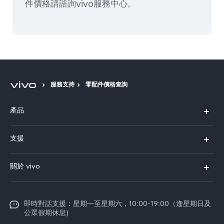
件價格請諮詢vivo服務中心。
服務支持
零配件價格查詢
產品
X300 Pro
支援
X300
FAQs
關於 vivo
Y21d
服務中心
企業文化
V60 Lite 5G
Funtouch OS
即時對話支援：星期一至星期六，10:00-19:00（逢星期日及
新聞資訊
V60
公眾假期休息)
系統升級