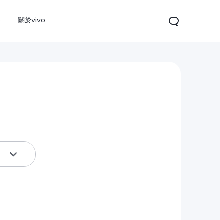
S
關於vivo
V60
雙屏版