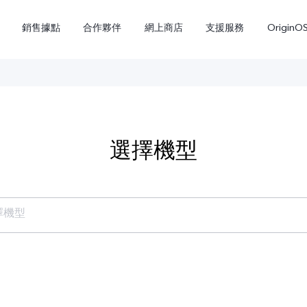
銷售據點
合作夥伴
網上商店
支援服務
OriginO
選擇機型
擇機型
Y21d
V60 Lite 5G
新品
系列
所有機型
NEX 3
NEX