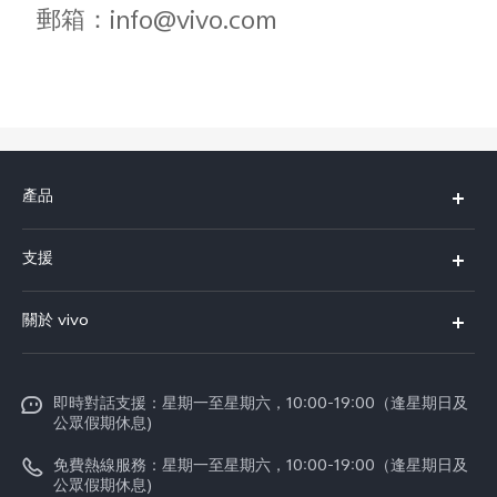
郵箱：info@vivo.com
產品
X300 Pro
支援
X300
FAQs
關於 vivo
Y21d
服務中心
企業文化
V60 Lite 5G
Funtouch OS
即時對話支援：星期一至星期六，10:00-19:00（逢星期日及
新聞資訊
V60
公眾假期休息)
系統升級
vivo工作
免費熱線服務：星期一至星期六，10:00-19:00（逢星期日及
零配件價格查詢
公眾假期休息)