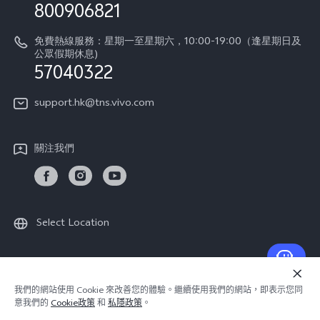
法律聲明
800906821
IMEI 碼驗證
關於我們
免費熱線服務：星期一至星期六，10:00-19:00（逢星期日及
維修進度
公眾假期休息)
vivo 私隱中心
57040322
保修條款
可持續性
support.hk@tns.vivo.com
客戶服務私隱聲明
vivo | 蔡司影像
下載用於恢復 Log 的 LUT
關注我們
Select Location
© 2026 vivo Mobile Communication Co., Ltd. 保留一切權利.
我們的網站使用 Cookie 來改善您的體驗。繼續使用我們的網站，即表示您同
vivo 私隱政策
|
Cookie 政策
|
隱私支持
意我們的
Cookie政策
和
私隱政策
。