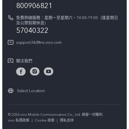
法律聲明
800906821
IMEI 碼驗證
關於我們
免費熱線服務：星期一至星期六，10:00-19:00（逢星期日
維修進度
及公眾假期休息)
vivo 私隱中心
57040322
保修條款
可持續性
support.hk@tns.vivo.com
客戶服務私隱聲明
vivo | 蔡司影像
下載用於恢復 Log 的 LUT
關注我們
Select Location
© 2026 vivo Mobile Communication Co., Ltd. 保留一切權利.
vivo 私隱政策
|
Cookie 政策
|
隱私支持