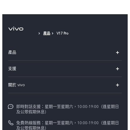
保護殼
保護貼（已貼在主機上）
産品
V17 Pro
產品
X300 Pro
支援
X300
FAQs
關於 vivo
Y21d
服務中心
企業文化
V60 Lite 5G
Funtouch OS
即時對話支援：星期一至星期六，10:00-19:00（逢星期日
新聞資訊
V60
及公眾假期休息)
系統升級
vivo工作
免費熱線服務：星期一至星期六，10:00-19:00（逢星期日
零配件價格查詢
及公眾假期休息)