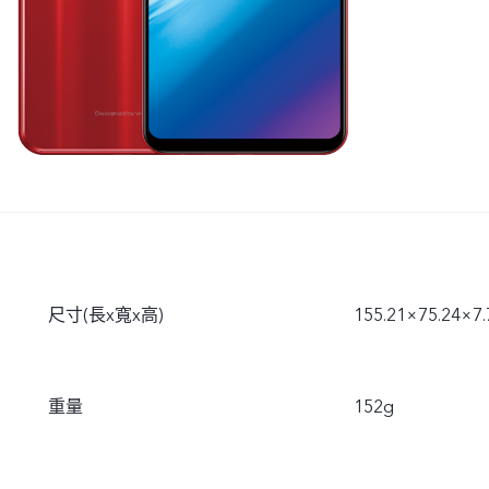
尺寸(長x寬x高)
155.21×75.24×7
重量
152g