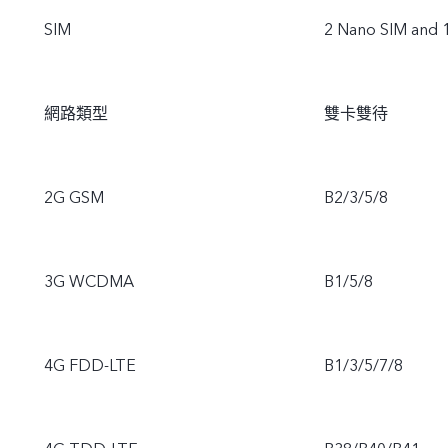
SIM
2 Nano SIM and 
網路類型
雙卡雙待
2G GSM
B2/3/5/8
3G WCDMA
B1/5/8
4G FDD-LTE
B1/3/5/7/8