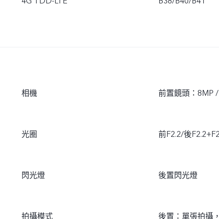
4G TDD-LTE
B38/B40/B41
相機
前置鏡頭：8MP /
光圈
前F2.2/後F2.2+F2
閃光燈
後置閃光燈
拍攝模式
後置：單張拍攝