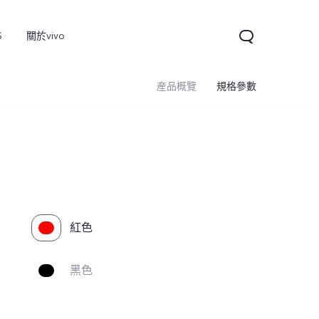
S
關於vivo
産品概覽
規格參數
紅色
V60
黑色