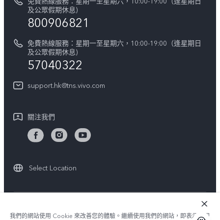
免費熱線服務：星期一至星期六，10:00-19:00（逢星期日
零配件價格查詢
及公眾假期休息)
法律聲明
800906821
IMEI 碼驗證
關於我們
免費熱線服務：星期一至星期六，10:00-19:00（逢星期日
維修進度
及公眾假期休息)
vivo 私隱中心
57040322
保修條款
可持續性
support.hk@tns.vivo.com
客戶服務私隱聲明
vivo | 蔡司影像
下載用於恢復 Log 的 LUT
關注我們
Select Location
© 2026 vivo Mobile Communication Co., Ltd. 保留一切權利.
我們的網站使用 Cookie 來改善您的體驗。繼續使用我們的網站，即表示您同
vivo 私隱政策
|
Cookie 政策
|
隱私支持