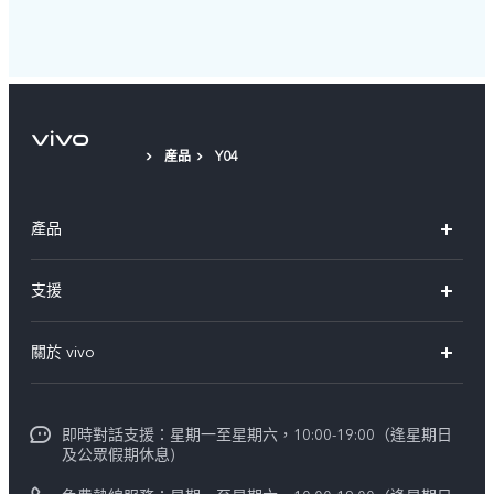
産品
Y04
產品
X300 Pro
支援
X300
FAQs
關於 vivo
Y21d
服務中心
企業文化
V60 Lite 5G
Funtouch OS
即時對話支援：星期一至星期六，10:00-19:00（逢星期日
新聞資訊
V60
及公眾假期休息)
系統升級
vivo工作