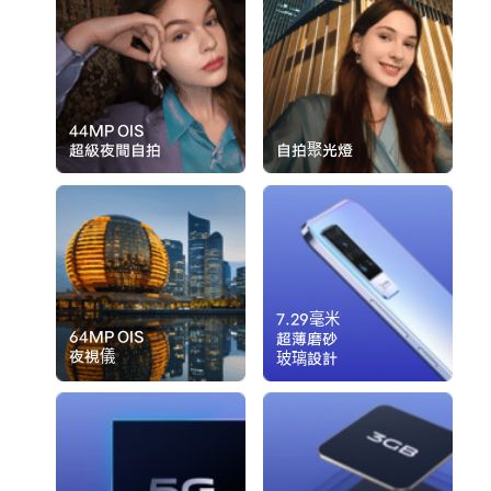
44MP OIS
超級夜間自拍
自拍聚光燈
7.29毫米
64MP OIS
超薄磨砂
夜視儀
玻璃設計