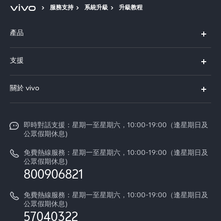
服務支持
系統升級
升級教程
產品
X300 Pro
支援
X300
FAQs
關於 vivo
Y21d
服務中心
企業文化
V60 Lite 5G
Funtouch OS
即時對話支援：星期一至星期六，10:00-19:00（逢星期日及
新聞資訊
V60
公眾假期休息)
系統升級
vivo工作
免費熱線服務：星期一至星期六，10:00-19:00（逢星期日及
零配件價格查詢
公眾假期休息)
法律聲明
800906821
IMEI 碼驗證
關於我們
免費熱線服務：星期一至星期六，10:00-19:00（逢星期日及
維修進度
公眾假期休息)
vivo 私隱中心
57040322