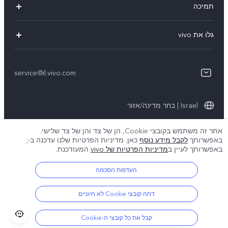
תמיכה
Y36
אימות מספר IMEI
גלו את vivo
Y76 5G
עדכון מערכת
תקנון
Y33s
תקנון שירות
service@il.vivo.com
אודותינו
Y21
הצהרת הפרטיות לשירות הלקוחות
קיימא
Y22s
Israel | בחר מדינה/אזור
תנאי הפרטיות של vivo
אתר זה משתמש בקובצי Cookie, הן של צד והן של צד שלישי.
באפשרותך
לקבל מידע נוסף
כאן. מדיניות הפרטיות שלנו עדכנה ב-
;
© 2026 vivo Mobile Communication Co., Ltd. כל הזכויות שמורות.
באפשרותך לעיין ב
מדיניות הפרטיות של vivo
המעודכנת.
מדיניות קובצי ה-Cookie של vivo
|
מדיניות הפרטיות של vivo
|
תמיכת פרטיות
|
הגדרת קובצי Cookie
העדפות הסכמה
דחה קובצי Cookie לא חיוניים
קבל את כל קובצי ה-Cookie