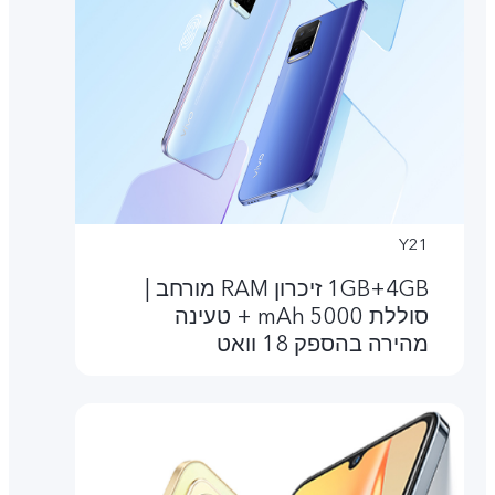
Y21
4GB‏+1GB זיכרון RAM מורחב |
סוללת 5000 mAh + טעינה
מהירה בהספק 18 וואט