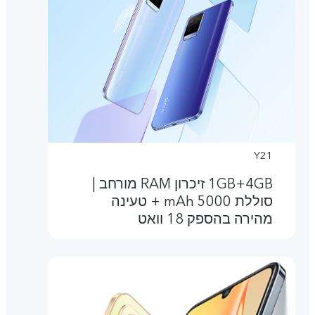
Y21
4GB‏+1GB זיכרון RAM מורחב |
סוללת 5000 mAh + טעינה
מהירה בהספק 18 וואט