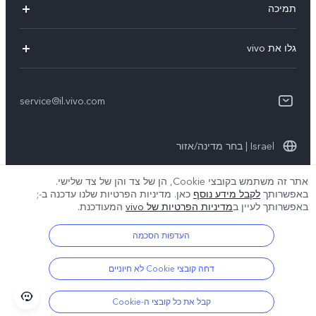
תמיכה
Y36
אימות מספר IMEI
גלו את vivo
Y76 5G
עדכון מערכת
תקנון
Y33s
תקנון שירות
service@il.vivo.com
אודותינו
Y21
הצהרת הפרטיות לשירות הלקוחות
קיימא
Y22s
Israel | בחר מדינה/אזור
תנאי הפרטיות של vivo
אתר זה משתמש בקובצי Cookie, הן של צד והן של צד שלישי.
באפשרותך
לקבל מידע נוסף
כאן. מדיניות הפרטיות שלנו עדכנה ב-
;
© 2026 vivo Mobile Communication Co., Ltd. כל הזכויות שמורות.
באפשרותך לעיין ב
מדיניות הפרטיות של vivo
המעודכנת.
מדיניות קובצי ה-Cookie של vivo
|
מדיניות הפרטיות של vivo
|
תמיכת פרטיות
|
הגדרת קובצי Cookie
העדפות הסכמה
דחה קובצי Cookie לא חיוניים
קבל את כל קובצי ה-Cookie