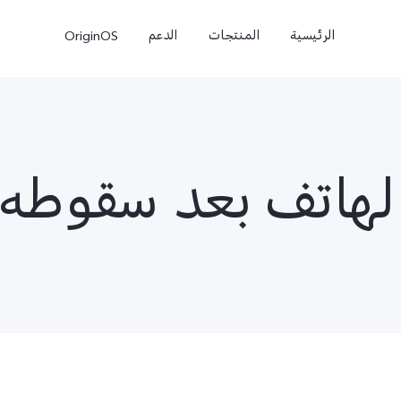
الرئيسية
المنتجات
الدعم
OriginOS
لهاتف بعد سقوطه 
e
V50 Lite
V40 Lite 4G
جديد