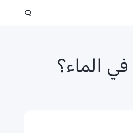
في الماء؟
Y28
Y04
V30 Lit
جديد