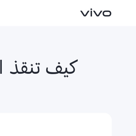
كيف تنقذ ا
V40 5G
V50 5G
جديد