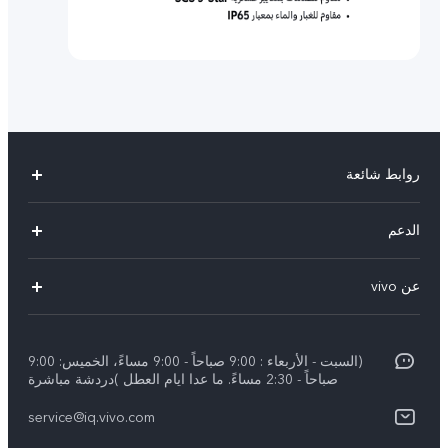
روابط شائعة
Y29(New)
الدعم
Y28
الاسئلة الشائعة
عن vivo
V30 Lite
مراكز الصيانة
معلومات عن الشركة
V40 5G
Funtouch OS
(السبت - الأربعاء : 9:00 صباحاً - 9:00 مساءً، الخميس: 9:00
الإشعارات القانونية
V40 Lite 4G
صباحاً - 2:30 مساءً. ما عدا ايام العطل )دردشة مباشرة
تحديثات النظام
نبذة عنا
كل الموديلات
service@iq.vivo.com
أسعار قطع الغيار
مركز الخصوصية لدى vivo