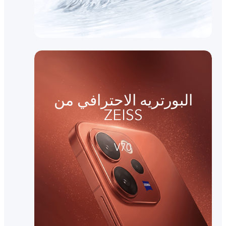
البورتريه الاحترافي من
ZEISS
V70