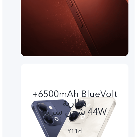
6500mAh BlueVolt+
بطارية
44W شحن سريع
Y11d