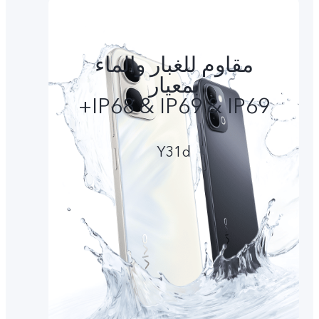
مقاوم للغبار والماء
بمعيار
IP68 & IP69 & IP69+
Y31d