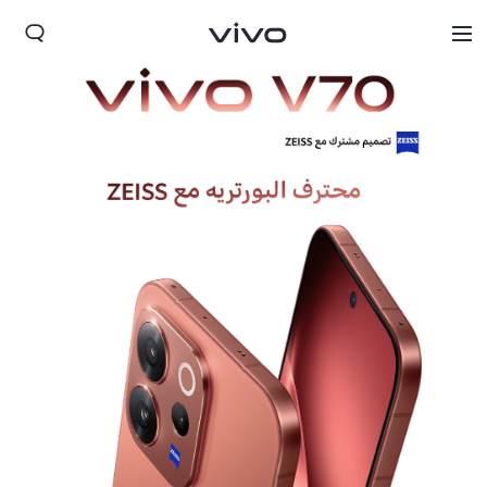
Iraq | حدد البلد/المنطقة