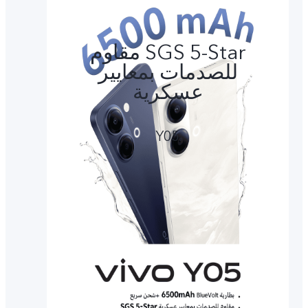
SGS 5-Star مقاوم
للصدمات بمعايير
عسكرية
Y05