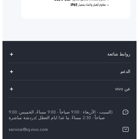
روابط شائعة
Y29(New)
الدعم
Y28
الاسئلة الشائعة
عن vivo
V30 Lite
مراكز الصيانة
معلومات عن الشركة
V40 5G
Funtouch OS
(السبت - الأربعاء : 9:00 صباحاً - 9:00 مساءً، الخميس: 9:00
الإشعارات القانونية
V40 Lite 4G
صباحاً - 2:30 مساءً. ما عدا ايام العطل )دردشة مباشرة
تحديثات النظام
نبذة عنا
كل الموديلات
service@iq.vivo.com
أسعار قطع الغيار
مركز الخصوصية لدى vivo