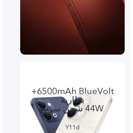
6500mAh BlueVolt+
بطارية
44W شحن سريع
Y11d