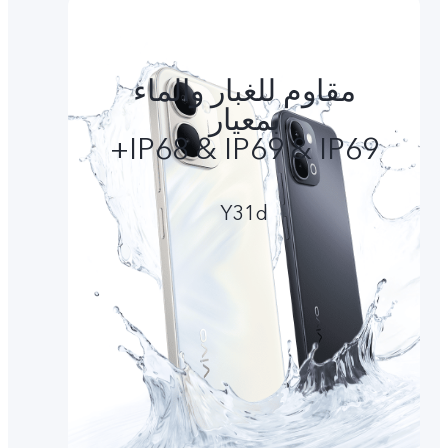
مقاوم للغبار والماء
بمعيار
IP68 & IP69 & IP69+
Y31d