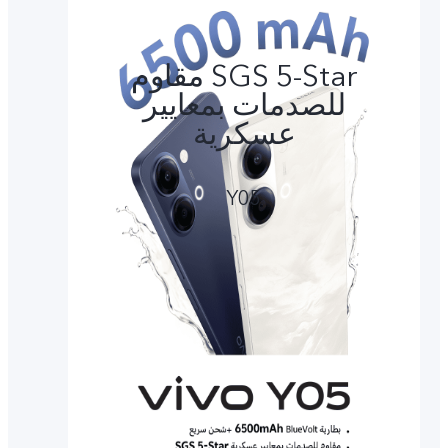
SGS 5-Star مقاوم
للصدمات بمعايير
عسكرية
Y05