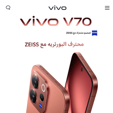
Iraq | حدد البلد/المنطقة