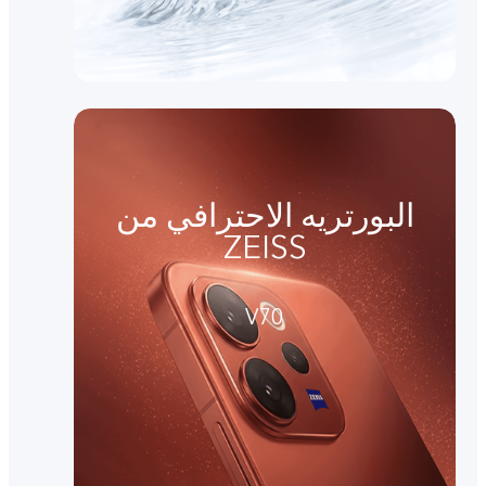
البورتريه الاحترافي من
ZEISS
V70