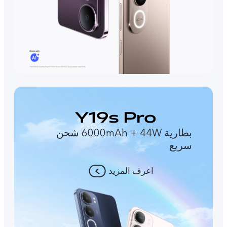
بطارية 6000mAh + 44W شحن
سريع
اعرف المزيد