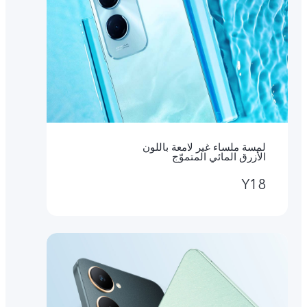
لمسة ملساء غير لامعة باللون
الأزرق المائي المتموّج
Y18