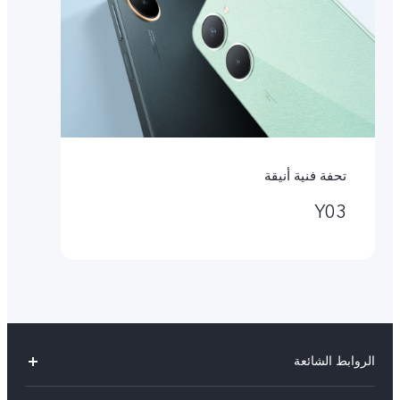
تحفة فنية أنيقة
Y03
الروابط الشائعة
V40 Lite 4G(New)