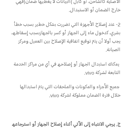
اﻷﺻﻠﯾﺔ ﻛﺎﻟﺷﺎﺣن، أو ﻛﺎﺑل )اﻟﺑﯾﺎﻧﺎت ﻻ ﯾﻐطﯾﮭﺎ ﺿﻣﺎن(ﻓﮭﻲ
ﺧﺎرج اﻟﻀﻤﺎن أو اﻻﺳﺘﺒﺪال.
2- ﻋﻧد إﺻﻼح اﻷﺟﮭزة اﻟﺗﻲ ﺗﺿررت ﺑﺷﻛل ﺧطﯾر ﺑﺳﺑب ﺧطﺄ
ﺑﺷري، ﻛدﺧول ﻣﺎء إﻟﻰ اﻟﺟﮭﺎز أو ﻛﺳر ﺑﺎﻟﺟﮭﺎزﺑﺳﺑب إﺳﻘﺎطﮫ،
ﯾﺟب أوﻻ أن ﯾﺗم ﺗوﻗﯾﻊ اﺗﻔﺎﻗﯾﺔ اﻹﺻﻼح ﺑﯾن اﻟﻌﻣﯾل وﻣرﻛز
اﻟﺻﯾﺎﻧﺔ.
ﯾﻣﻛﻧك اﺳﺗﺑدال اﻟﺟﮭﺎز أو إﺻﻼﺣﮫ ﻓﻲ أي ﻣن ﻣراﻛز اﻟﺧدﻣﺔ
اﻟﺘﺎﺑﻌﺔ ﻟﺸﺮﻛﺔ vivo.
ﺟﻣﯾﻊ اﻷﺟزاء واﻟﻣﻛوﻧﺎت واﻟﻣﻠﺣﻘﺎت اﻟﺗﻲ ﯾﺗم اﺳﺗﺑداﻟﮭﺎ
ﺧﻼل ﻓﺗرة اﻟﺿﻣﺎن ﻣﻣﻠوﻛﺔ ﻟﺷرﻛﺔ vivo.
ج. ﯾﺮﺟﻲ اﻻﻧﺘﺒﺎه إﻟﻰ اﻵﺗﻲ أﺛﻨﺎء إﺻﻼح اﻟﺠﮭﺎز أو اﺳﺘﺮﺟﺎﻋﮫ