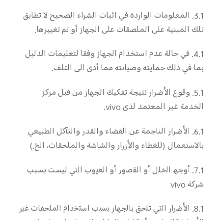
3.1. المعلومات الواردة في اثبات الشراء الصحيح لا تطابق
تلك المبنية على الملصقات على الجهاز أو تم تغييرها.
4.1. في حالة عدم استخدام الجهاز وفقا لتعليمات الدليل
بما في ذلك حمايته وصيانته مما أدى الى التلف.
5.1. وقوع الأضرار نتيجة تفكيك الجهاز من قبل مركز
الخدمة غير المعتمد لدى vivo.
6.1. الأضرار الناجمة عن القضاء والقدر والتآكل الطبيعي
بالاستعمال (للغطاء والأزرار والشاشة والملحقات، الخ.)
7.1. أوﺟﮫ اﻟﺧﻠل أو اﻟﻘﺻور أو اﻟﻌﯾوب اﻟﺗﻲ ﻟﯿﺴﺖ ﺑﺴﺒﺐ
ﺷﺮﻛﺔ vivo
8.1. اﻷﺿرار اﻟﺗﻲ ﺗﻠﺣق ﺑﺎﻟﺟﮭﺎز ﺑﺳﺑب اﺳﺗﺧدام اﻟﻣﻠﺣﻘﺎت ﻏﯾر