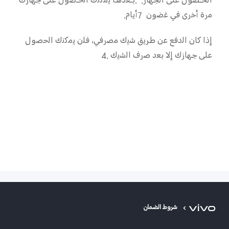
اﻟﺤـﺼﻮل ﻋﻠﻰ اﻟﺠﮭﺎز. .ﺑـﻌدھﺎ ﯾﻣﻛﻧك اﻟﺣـﺻول ﻋﻠﻰ ﺟﮭﺎزك
ﻣرة أﺧرى ﻓﻲ ﻏﺿون 7أﯾﺎم.
إذا ﻛﺎن اﻟدﻓﻊ ﻋن طرﯾق ﺷﯾك ﻣﺻرﻓﻲ، ﻓﻠن ﯾﻣﻛﻧك اﻟﺣﺻول
ﻋﻠﻰ ﺟﮭﺎزك إﻻ ﺑﻌد ﺻرف اﻟﺷﯾك .4
شروط الضمان