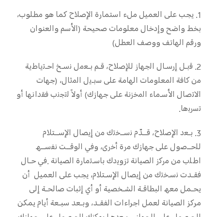
1. يجب على العميل ملء استمارة الإصلاح كما هو مطلوب،
بخط واضح وإدخال معلومات صحيحة (الأسم والعنوان
ورقم الهاتف ووصف العطل)
2. ﻗﺑـل إرﺳـﺎل اﻟﺟﮭﺎز ﻟﻺﺻﻼح، ﻗـم ﺑـﻌﻣل ﻧﺳـﺦ اﺣـﺗﯾﺎطﯾﺔ
ﻣن ﻛﺎﻓﺔ اﻟﻣﻌﻠوﻣﺎت اﻟﮭﺎﻣﺔ ﻋﻠﻰ ﺳﺑـﯾل اﻟﻣﺛﺎل، (ﺟﮭﺎت
اﻻﺗﺻﺎل اﻷﺳـﻣﺎء اﻟﻣﺧزﻧﺔ ﻋﻠﻰ ﺟﮭﺎزك) أوﻻً ﻟﺗﺟﻧب ﻓﻘداﻧﮭﺎ أو
ﺗﺳرﺑها.
3. ﺑـﻌد اﻹﺻﻼح، ﻗــدّم ﻧﺳــﺧﺗك ﻣن إﯾﺼﺎل اﻹﺳــﺘﻼم
ﻟﻠﺣــﺻول ﻋﻠﻰ ﺟﮭﺎزك ﻣرة أﺧرى، وﻓﻲ اﻟوﻗــت ﻧﻔﺳــﮫ
اطﻠب ﻣن ﻣرﻛز اﻟﺼﯿﺎﻧﺔ ﺗزوﯾدك ﺑﺎﺳـﺗﻣﺎرة اﻟﺼﯿﺎﻧﺔ .ﻓﻲ ﺣـﺎل
ﻓﻘـدت ﻧﺳـﺧﺗك ﻣن إﯾﺼﺎل اﻹﺳـﺘﻼم، ﯾﺠﺐ ﻋﻠﻰ اﻟﻌﻤﯿﻞ أن
ﯾﺤـﻤﻞ ﻣﻌﮫ اﻟﺒﻄﺎﻗـﺔ اﻟﺸـﺨﺼﯿﺔ أو أي إﺛﺒﺎت ﺻﺎﻟﺤـﺔ إﻟﻰ
ﻣﺮﻛﺰ اﻟﺼﯿﺎﻧﺔ ﻟﻌﻤﻞ اﺟﺮاءات اﻟﻔﻘـﺪ، وﺑـﻌﺪ ﺳﺒـﻌﺔ أﯾﺎم ﯾﻤﻜﻦ