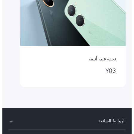
تحفة فنية أنيقة
Y03
الروابط الشائعة
V40 Lite 4G(New)