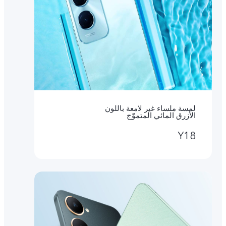
لمسة ملساء غير لامعة باللون
الأزرق المائي المتموّج
Y18