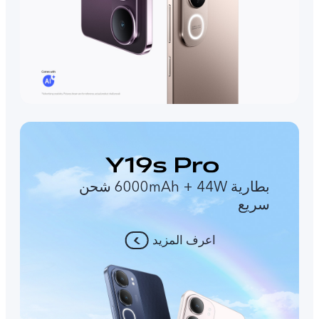
بطارية 6000mAh + 44W شحن
سريع
اعرف المزيد