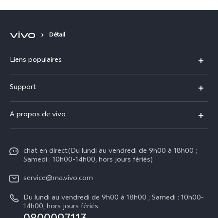
Détail
Liens populaires
Y31d
Support
V70 FE
FAQs
A propos de vivo
V60 Lite
Centre de Services
Info
Y21d
Funtouch OS
chat en direct(Du lundi au vendredi de 9h00 à 18h00 ;
Presse
Y29
Samedi : 10h00-14h00, hors jours fériés)
Authentification IMEI
Mentions légales
Y04
service@ma.vivo.com
Prix des pièces de rechange
À propos de vivo
Du lundi au vendredi de 9h00 à 18h00 ; Samedi : 10h00-
Tous les modèles
Mise à jour du système
14h00, hors jours fériés
Durabilité