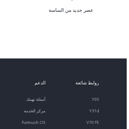
عصر جديد من الساسة
روابط شائعة
الدعم
Y05
أسئلة تهمك
Y31d
مركز الخدمة
Funtouch OS
V70 FE