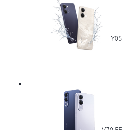
Y05
V70 FE