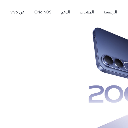
الرئيسية
المنتجات
الدعم
OriginOS
عن vivo
V60 Lite
Y31d
جديد