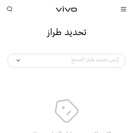
تحديد طراز
يُرجى تحديد طراز المنتج
Morocco(AR) | حدد البلد/المنطقة