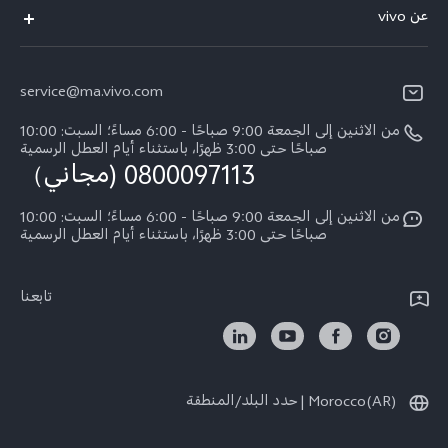
أسئلة تهمك
عن vivo
V70 FE
مركز الخدمة
معلومات عن الشركة
V60 Lite
Funtouch OS
service@ma.vivo.com
الأخبار
V40
مصادقة IMEI
من الاثنين إلى الجمعة 9:00 صباحًا - 6:00 مساءً؛ السبت: 10:00
الإشعارات القانونية
Y29
صباحًا حتى 3:00 ظهرًا، باستثناء أيام العطل الرسمية
اسعار قطع الغيار
0800097113 (مجاني）
نبذة عنا
Y21d
تحديثات النظام
من الاثنين إلى الجمعة 9:00 صباحًا - 6:00 مساءً؛ السبت: 10:00
الاستدامة
Y04
صباحًا حتى 3:00 ظهرًا، باستثناء أيام العطل الرسمية
توجيهات بشأن ضمان vivo
مركز الخصوصية لدى vivo
كل الموديلات
بيان الخصوصية بشأن خدمة العملاء
تابعنا
Morocco(AR) | حدد البلد/المنطقة