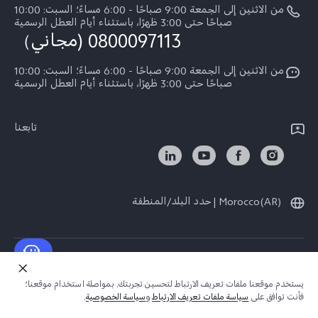
مصادقة IMEI
من الاثنين إلى الجمعة 9:00 صباحًا - 6:00 مساءً؛ السبت: 10:00
الإشعارات القانونية
Y29
صباحًا حتى 3:00 ظهرًا، باستثناء أيام العطل الرسمية
اسعار قطع الغيار
0800097113 (مجاني）
نبذة عنا
Y21d
تحديثات النظام
من الاثنين إلى الجمعة 9:00 صباحًا - 6:00 مساءً؛ السبت: 10:00
الاستدامة
Y04
صباحًا حتى 3:00 ظهرًا، باستثناء أيام العطل الرسمية
توجيهات بشأن ضمان vivo
مركز الخصوصية لدى vivo
كل الموديلات
بيان الخصوصية بشأن خدمة العملاء
تابعنا
Morocco(AR) | حدد البلد/المنطقة
حقوق النشر © لعام 2026 محفوظة لصالح شركة vivo Mobile Communication Co.,
Ltd.‎. كل الحقوق محفوظة.
يستخدم موقعنا ملفات تعريف الارتباط لتحسين تجربتك. بمواصلة استخدام موقعنا؛
سياسة الخصوصية لـ vivo
|
سياسة ملف تعريف الارتباط لـ vivo
|
دعم خصوصية
فأنت توافق على
سياسة ملفات تعريف الارتباط
و
سياسة الخصوصية
.