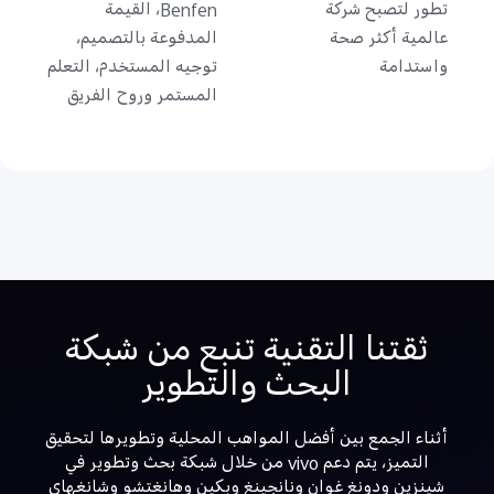
تطور لتصبح شركة
Benfen، القيمة
عالمية أكثر صحة
المدفوعة بالتصميم،
واستدامة
توجيه المستخدم، التعلم
المستمر وروح الفريق
ثقتنا التقنية تنبع من شبكة
البحث والتطوير
أثناء الجمع بين أفضل المواهب المحلية وتطويرها لتحقيق
التميز، يتم دعم vivo من خلال شبكة بحث وتطوير في
شينزين ودونغ غوان ونانجينغ وبكين وهانغتشو وشانغهاي