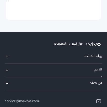
حول فيفو
المعلومات
روابط شائعة
Y05
الدعم
Y31d
أسئلة تهمك
عن vivo
V70 FE
مركز الخدمة
معلومات عن الشركة
V60 Lite
Funtouch OS
service@ma.vivo.com
الأخبار
V40