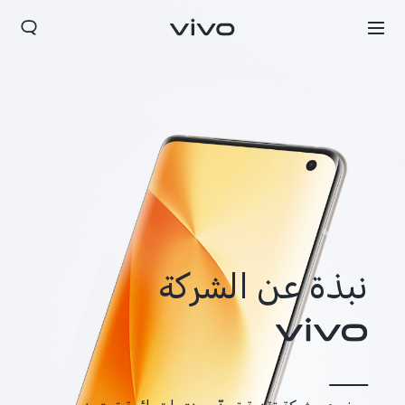
نبذة عن الشركة
Morocco(AR) | حدد البلد/المنطقة