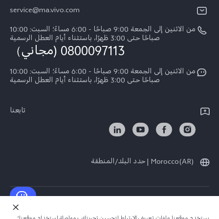
Funtouch OS
service@ma.vivo.com
الأخبار
V40
مصادقة IMEI
من الاثنين إلى الجمعة 9:00 صباحًا - 6:00 مساءً؛ السبت: 10:00
الإشعارات القانونية
Y29
صباحًا حتى 3:00 ظهرًا، باستثناء أيام العطل الرسمية
اسعار قطع الغيار
0800097113 (مجاني）
نبذة عنا
Y21d
تحديثات النظام
من الاثنين إلى الجمعة 9:00 صباحًا - 6:00 مساءً؛ السبت: 10:00
الاستدامة
Y04
صباحًا حتى 3:00 ظهرًا، باستثناء أيام العطل الرسمية
توجيهات بشأن ضمان vivo
مركز الخصوصية لدى vivo
كل الموديلات
بيان الخصوصية بشأن خدمة العملاء
تابعنا
Morocco(AR) | حدد البلد/المنطقة
حقوق النشر © لعام 2026 محفوظة لصالح شركة vivo Mobile Communication Co.,
Ltd.‎. كل الحقوق محفوظة.