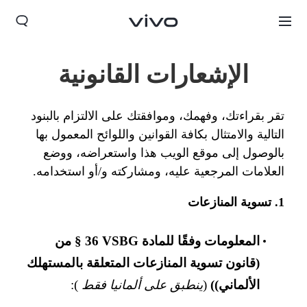
الإشعارات القانونية
تقر بقراءتك، وفهمك، وموافقتك على الالتزام بالبنود
التالية والامتثال بكافة القوانين واللوائح المعمول بها
بالوصول إلى موقع الويب هذا واستعراضه، ووضع
العلامات المرجعية عليه، ومشاركته و/أو استخدامه.
1. تسوية المنازعات
المعلومات وفقًا للمادة ‎§ 36 VSBG من
(قانون تسوية المنازعات المتعلقة بالمستهلك
Morocco(AR) | حدد البلد/المنطقة
الألماني))
(
ينطبق على ألمانيا فقط
):