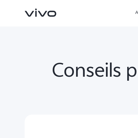
A
Conseils p
Y05
V70 FE
nouveau
nouveau