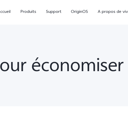
ccueil
Produits
Support
OriginOS
A propos de vi
our économiser l
Y31d
V60 Lite
nouveau