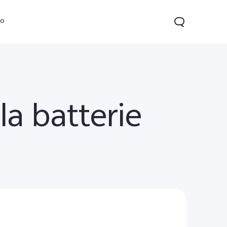
vo
a batterie
Y04