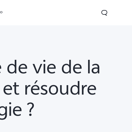
vo
de vie de la
 et résoudre
Y04
gie ?