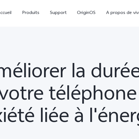
ccueil
Produits
Support
OriginOS
A propos de vi
liorer la durée 
 votre téléphone
Y31d
V60 Lite
xiété liée à l'éner
nouveau