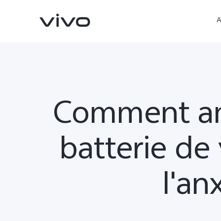
A
Comment amé
batterie de
Y05
V70 FE
nouveau
l'an
nouveau