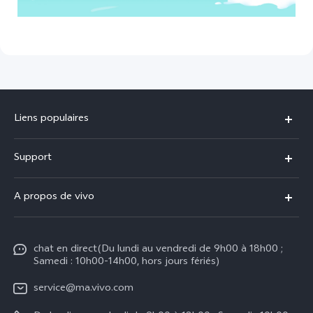
Liens populaires
Y31d
Support
V70 FE
FAQs
A propos de vivo
V60 Lite
Centre de Services
Info
Y21d
Funtouch OS
chat en direct(Du lundi au vendredi de 9h00 à 18h00 ;
Presse
Y29
Samedi : 10h00-14h00, hors jours fériés)
Authentification IMEI
Mentions légales
Y04
service@ma.vivo.com
Prix des pièces de rechange
À propos de vivo