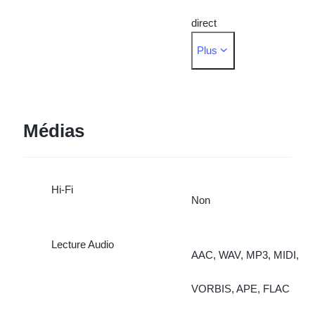
direct
Plus
Frontale : Nuit, Portrait,
Photo, Vidéo, Photo en
direct
Médias
Hi-Fi
Non
Lecture Audio
AAC, WAV, MP3, MIDI,
VORBIS, APE, FLAC