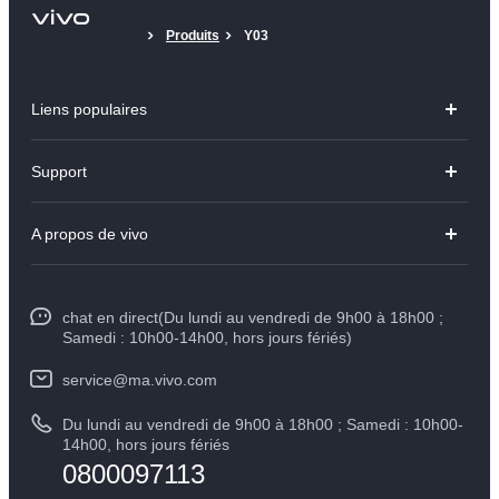
Produits
Y03
Liens populaires
Y31d
Support
V70 FE
FAQs
A propos de vivo
V60 Lite
Centre de Services
Info
Y21d
Funtouch OS
chat en direct(Du lundi au vendredi de 9h00 à 18h00 ;
Presse
Y29
Samedi : 10h00-14h00, hors jours fériés)
Authentification IMEI
Mentions légales
Y04
service@ma.vivo.com
Prix des pièces de rechange
À propos de vivo
Du lundi au vendredi de 9h00 à 18h00 ; Samedi : 10h00-
Tous les modèles
Mise à jour du système
14h00, hors jours fériés
Durabilité
0800097113
Y05
L'état d'avancement de la réparation