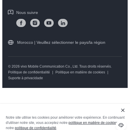
Centre de confidentialité vivo
Instructions de garantie vivo
Nous suivre
Morocco | Veuillez sélectionner le pays/la région
© 2026 vivo Mobile Communication Co., Ltd. Tous droits réservés.
Politique de confidentialité
|
Politique en matière de cookies
|
Suporte à privacidade
Notre site utilise les cookies pour améliorer votre expérience. En continuant
d'utiliser notre site, vous acceptez notre
politique en matière de cookies
et
notre
politique de confidentialité
.