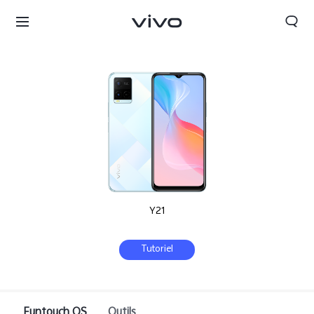
Y21
Tutoriel
Morocco | Veuillez sélectionner le pays/la région
Funtouch OS
Outils