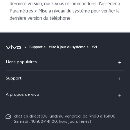
dernière version, nous vous recommandons d'accéder à
Paramètres > Mise à niveau du système pour vérifier la
dernière version du téléphone.
Support
Mise à jour du système
Y21
Liens populaires
Y31d
Support
V70 FE
FAQs
A propos de vivo
V60 Lite
Centre de Services
Info
Y21d
Funtouch OS
chat en direct(Du lundi au vendredi de 9h00 à 18h00 ;
Presse
Y29
Samedi : 10h00-14h00, hors jours fériés)
Authentification IMEI
Mentions légales