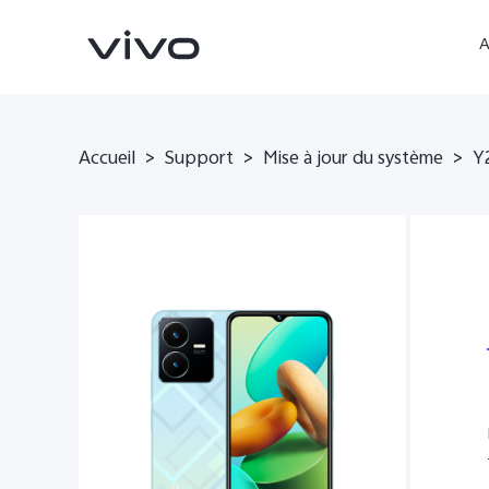
A
Accueil
>
Support
>
Mise à jour du système
>
Y
Y05
V70 FE
nouveau
nouveau