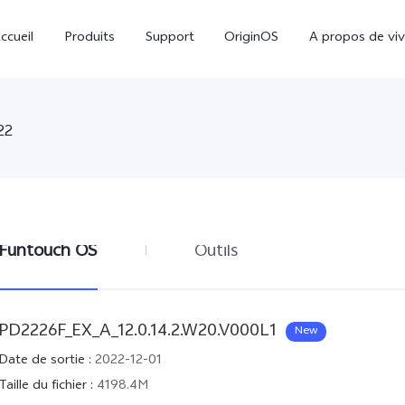
ccueil
Produits
Support
OriginOS
A propos de vi
22
Funtouch OS
Outils
Y31d
V60 Lite
nouveau
PD2226F_EX_A_12.0.14.2.W20.V000L1
New
Date de sortie
:
2022-12-01
Taille du fichier
:
4198.4M