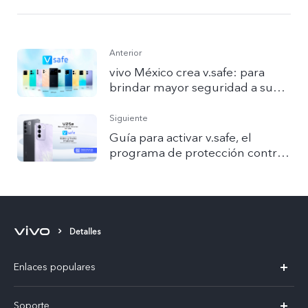
Anterior
vivo México crea v.safe: para
brindar mayor seguridad a sus
usuarios
Siguiente
Guía para activar v.safe, el
programa de protección contra
robo y daño material
Detalles
Enlaces populares
X300 Pro
Soporte