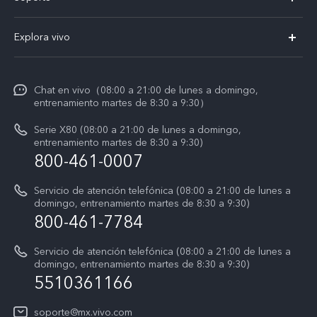
V60 Lite 5G
T&C v.safe
Explora vivo
Y29
Funtouch OS
Noticias
Y05
Centro de servicio
Chat en vivo（08:00 a 21:00 de lunes a domingo,
La vida en vivo
entrenamiento martes de 8:30 a 9:30）
Autenticación de IMEI
Acerca de nosotros
Serie X80 (08:00 a 21:00 de lunes a domingo,
Consulta el Precio de los Repuestos
entrenamiento martes de 8:30 a 9:30)
Avisos legales
800-461-0007
Manual de usuario
Sostenibilidad
Servicio de atención telefónica (08:00 a 21:00 de lunes a
Actualización del sistema
domingo, entrenamiento martes de 8:30 a 9:30)
Centro de privacidad de vivo
800-461-7784
Instrucciones de la garantía de vivo
Accesibilidad
Servicio de atención telefónica (08:00 a 21:00 de lunes a
domingo, entrenamiento martes de 8:30 a 9:30)
T&C X300 Pro
5510361166
T&C Playera Telcel
soporte@mx.vivo.com