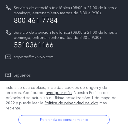
Sostenibilidad
Servicio de atención telefónica (08:00 a 21:00 de lunes a
Actualización del sistema
domingo, entrenamiento martes de 8:30 a 9:30)
Centro de privacidad de vivo
800-461-7784
Instrucciones de la garantía de vivo
Accesibilidad
Servicio de atención telefónica (08:00 a 21:00 de lunes a
domingo, entrenamiento martes de 8:30 a 9:30)
T&C X300 Pro
5510361166
T&C Playera Telcel
soporte@mx.vivo.com
T&C PREVENTA X300
#vivoElFútbol
Síguenos
T&C #vivoElFútbol
Este sitio usa cookies, incluidas cookies de origen y de
terceros. Aquí puede
averiguar más
. Nuestra Política de
privacidad se actualizó el
Última actualización: 1 de mayo de
2022
y puede leer la
Política de privacidad de vivo
más
México | Seleccione país/región
reciente.
Preferencia de consentimiento