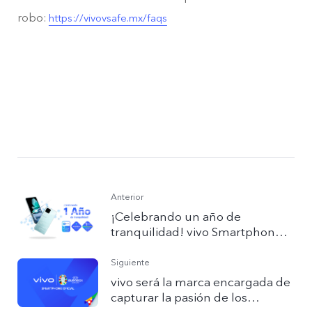
robo:
https://vivovsafe.mx/faqs
Anterior
¡Celebrando un año de
tranquilidad! vivo Smartphone
marca un hito en protección
celular con su cobertura v.safe
Siguiente
vivo será la marca encargada de
capturar la pasión de los