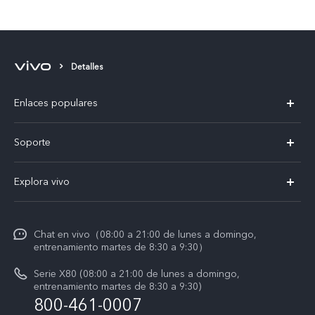
aficionados durante la
EUROCOPA 2024™
Detalles
Enlaces populares
X300 Pro
Soporte
V60 Lite 5G
T&C v.safe
Explora vivo
Y29
Funtouch OS
Noticias
Y05
Centro de servicio
Chat en vivo（08:00 a 21:00 de lunes a domingo,
La vida en vivo
entrenamiento martes de 8:30 a 9:30）
Autenticación de IMEI
Acerca de nosotros
Serie X80 (08:00 a 21:00 de lunes a domingo,
Consulta el Precio de los Repuestos
entrenamiento martes de 8:30 a 9:30)
Avisos legales
800-461-0007
Manual de usuario