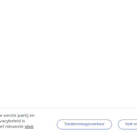
e eerste partij en
vacybeleid is
houden.
|
vivo Privacybeleid
|
vivo Cookiebeleid
|
Privacyondersteuning
|
v
Toestemmingsvoorkeur
Niet-e
het nieuwste
vivo