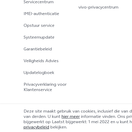
Servicecentrum
vivo-privacycentrum
IMEI-authenticatie
Opstuur service
Systeemupdate
Garantiebeleid
Veiligheids Advies
Updatelogboek
Privacyverklaring voor
Klantenservice
Deze site maakt gebruik van cookies, inclusief die van d
van derden. U kunt
hier meer
informatie vinden. Ons pri
© 2026 vivo Mobile Communication Co., Ltd. Alle rechten voorbe
bijgewerkt op
Laatst bijgewerkt: 1 mei 2022
en u kunt 
Cookie-instellingen
privacybeleid
bekijken.