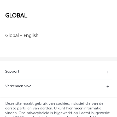
GLOBAL
Global -
English
Support
FAQ
Verkennen vivo
Servicecentrum
Juridische kennisgevingen
IMEI-authenticatie
Deze site maakt gebruik van cookies, inclusief die van de
service@nl.vivo.com
vivo-privacycentrum
eerste partij en van derden. U kunt
hier meer
informatie
vinden. Ons privacybeleid is bijgewerkt op
Laatst bijgewerkt:
Opstuur service