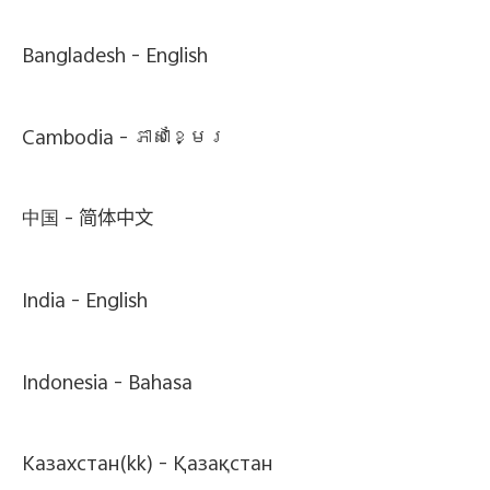
Bangladesh -
English
Cambodia -
ភាសាខ្មែរ
中国 -
简体中文
India -
English
Indonesia -
Bahasa
Казахстан(kk) -
Қазақстан