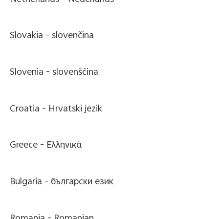
Slovakia -
slovenčina
Slovenia -
slovenščina
Croatia -
Hrvatski jezik
Greece -
Ελληνικά
Bulgaria -
български език
Romania -
Romanian