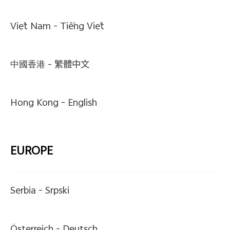
Việt Nam -
Tiếng Việt
中國香港 -
繁體中文
Hong Kong -
English
EUROPE
Serbia -
Srpski
Österreich -
Deutsch