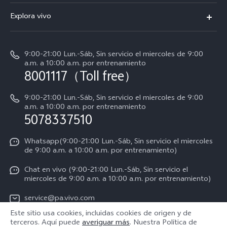
V50 Lite
Centro de servicio
Explora vivo
Y19s
Verificación de IMEI
Avisos legales
Manual de usuario
9:00-21:00 Lun.-Sáb, Sin servicio el miercoles de 9:00
Acerca de nosotros
a.m. a 10:00 a.m. por entrenamiento
Instrucciones de la garantía de vivo
8001117（Toll free）
Centro de privacidad de vivo
Declaración de privacidad para Servicio
9:00-21:00 Lun.-Sáb, Sin servicio el miercoles de 9:00
a.m. a 10:00 a.m. por entrenamiento
Consulta el Precio de los Repuestos
5078337510
Whatsapp(9:00-21:00 Lun.-Sáb, Sin servicio el miercoles
de 9:00 a.m. a 10:00 a.m. por entrenamiento)
Chat en vivo (9:00-21:00 Lun.-Sáb, Sin servicio el
miercoles de 9:00 a.m. a 10:00 a.m. por entrenamiento)
service@pa.vivo.com
Este sitio usa cookies, incluidas cookies de origen y de
terceros. Aquí puede
averiguar más
. Nuestra Política de