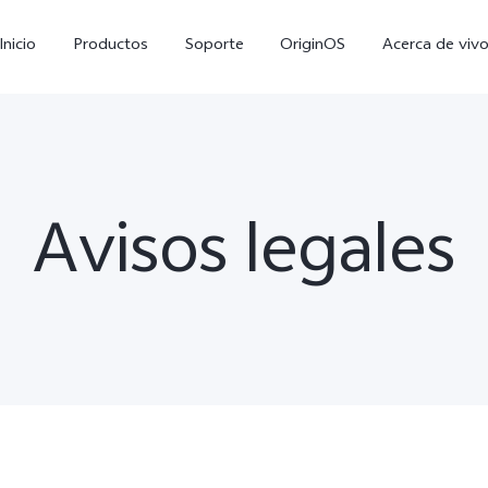
Inicio
Productos
Soporte
OriginOS
Acerca de viv
Avisos legales
V60 Lite
Y05
Y
nuevo
nuevo